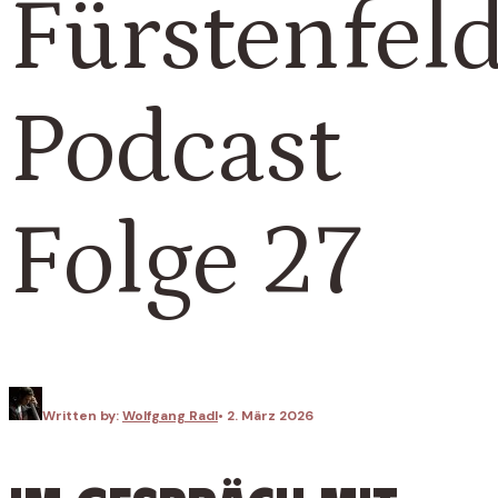
Fürstenfel
Podcast
Folge 27
Written by:
Wolfgang Radl
•
2. März 2026