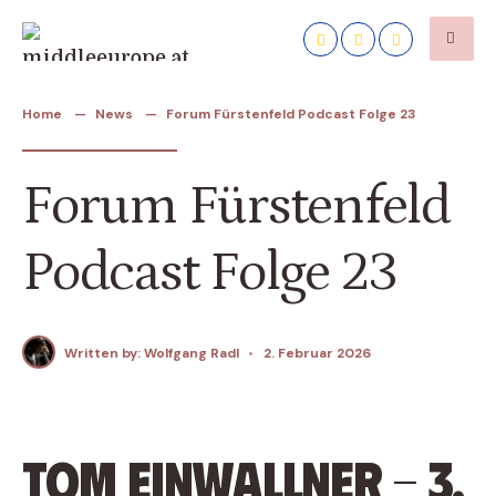
Home
News
Forum Fürstenfeld Podcast Folge 23
Forum Fürstenfeld
Podcast Folge 23
Written by:
Wolfgang Radl
•
2. Februar 2026
Tom EInwallner - 3.