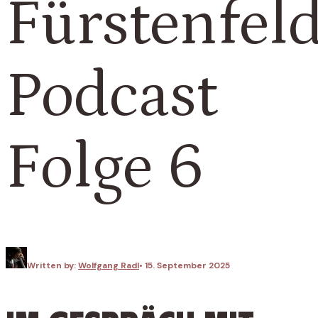
Fürstenfel
Podcast
Folge 6
Written by:
Wolfgang Radl
•
15. September 2025